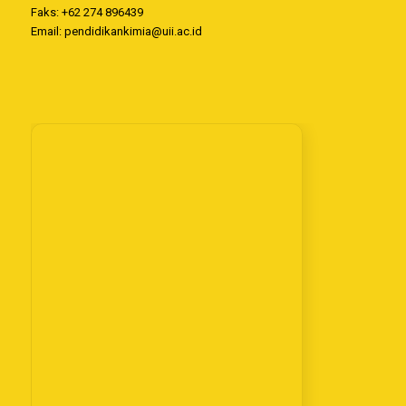
Faks: +62 274 896439
Email:
pendidikankimia@uii.ac.id