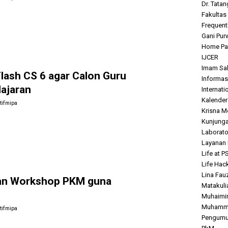
Dr. Tatan
Fakultas
Frequent
Gani Purw
Home P
IJCER
Imam Sahr
lash CS 6 agar Calon Guru
Informas
ajaran
Internat
Kalende
tifmipa
Krisna M
Kunjunga
Laborato
Layanan
Life at P
Life Hac
Lina Fauz
akan Workshop PKM guna
Matakuli
Muhaimin,
Muhamma
tifmipa
Pengum