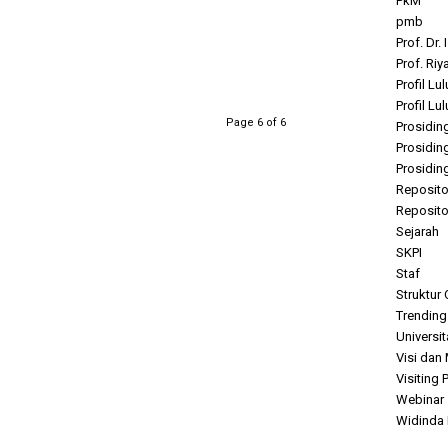
PkM
pmb
Prof. Dr. 
Prof. Riy
Profil Lu
Profil Lu
Page 6 of 6
Prosidin
Prosidin
Prosidin
Repositor
Repositor
Sejarah
SKPI
Staf
Struktur
Trending
Universi
Visi dan 
Visiting 
Webinar
Widinda N