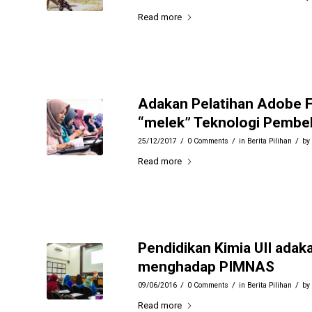
Read more
Adakan Pelatihan Adobe F
“melek” Teknologi Pembel
/
/
/
25/12/2017
0 Comments
in
Berita Pilihan
by
Read more
Pendidikan Kimia UII ad
menghadap PIMNAS
/
/
/
09/06/2016
0 Comments
in
Berita Pilihan
by
Read more