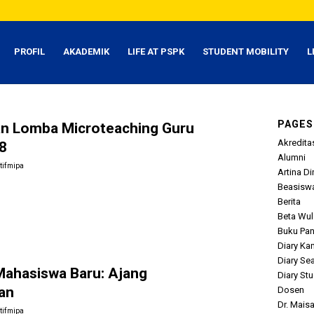
PROFIL
AKADEMIK
LIFE AT PSPK
STUDENT MOBILITY
L
PAGES
an Lomba Microteaching Guru
Akredita
8
Alumni
tifmipa
Artina Di
Beasisw
Berita
Beta Wul
Buku Pa
Diary K
Diary Se
ahasiswa Baru: Ajang
Diary St
an
Dosen
Dr. Maisa
tifmipa