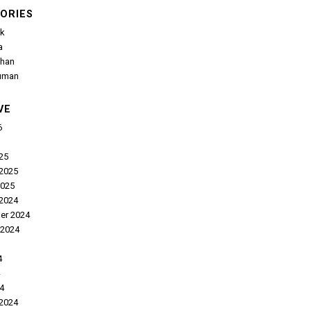
ORIES
k
a
lihan
uman
VE
6
25
 2025
2025
2024
er 2024
 2024
4
24
 2024