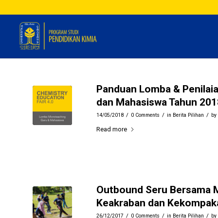
Panduan Lomba & Penilai
dan Mahasiswa Tahun 201
/
/
/
14/05/2018
0 Comments
in
Berita Pilihan
by
Read more
Outbound Seru Bersama M
Keakraban dan Kekompak
/
/
/
26/12/2017
0 Comments
in
Berita Pilihan
by