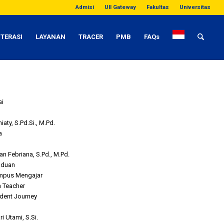
Admisi
UII Gateway
Fakultas
Universitas
ITERASI
LAYANAN
TRACER
PMB
FAQs
si
niaty, S.Pd.Si., M.Pd.
a
an Febriana, S.Pd., M.Pd.
nduan
ampus Mengajar
a Teacher
udent Journey
ri Utami, S.Si.