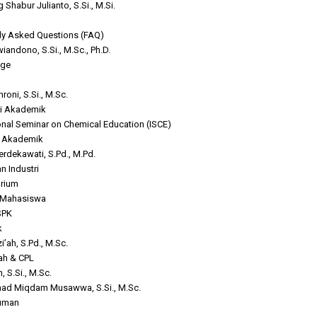
g Shabur Julianto, S.Si., M.Si.
ly Asked Questions (FAQ)
iandono, S.Si., M.Sc., Ph.D.
age
oni, S.Si., M.Sc.
i Akademik
ional Seminar on Chemical Education (ISCE)
r Akademik
erdekawati, S.Pd., M.Pd.
n Industri
rium
 Mahasiswa
SPK
k
i’ah, S.Pd., M.Sc.
ah & CPL
 S.Si., M.Sc.
d Miqdam Musawwa, S.Si., M.Sc.
uman