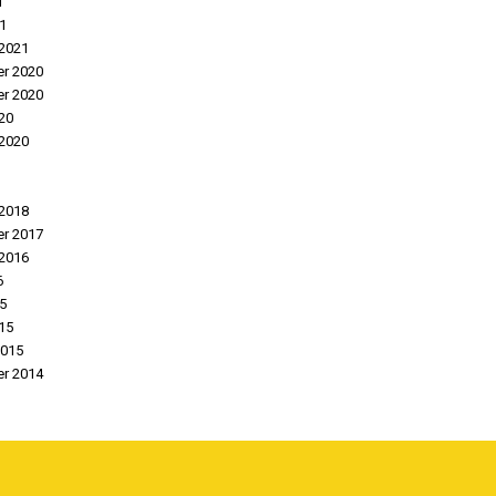
1
21
 2021
r 2020
r 2020
20
 2020
 2018
r 2017
2016
6
15
15
2015
r 2014