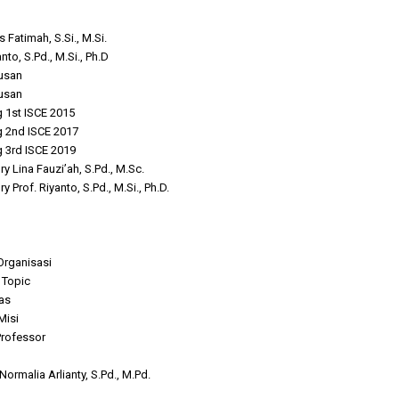
Is Fatimah, S.Si., M.Si.
anto, S.Pd., M.Si., Ph.D
lusan
lusan
g 1st ISCE 2015
g 2nd ISCE 2017
g 3rd ISCE 2019
y Lina Fauzi’ah, S.Pd., M.Sc.
y Prof. Riyanto, S.Pd., M.Si., Ph.D.
 Organisasi
 Topic
tas
Misi
Professor
ormalia Arlianty, S.Pd., M.Pd.